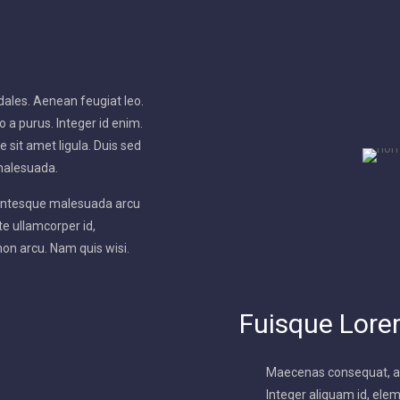
ales. Aenean feugiat leo.
 a purus. Integer id enim.
 sit amet ligula. Duis sed
malesuada.
lentesque malesuada arcu
te ullamcorper id,
 non arcu. Nam quis wisi.
Fuisque Lor
Maecenas consequat, au
Integer aliquam id, elem