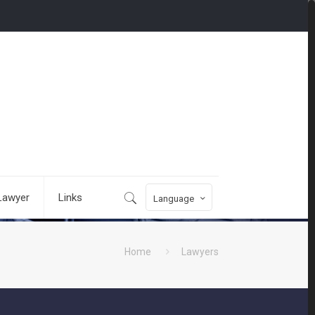
Lawyer
Links
Language
Home
Lawyers