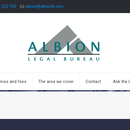
5 322 743
albion@albionlb.com
vices and fees
The area we cover
Contact
Ask the 