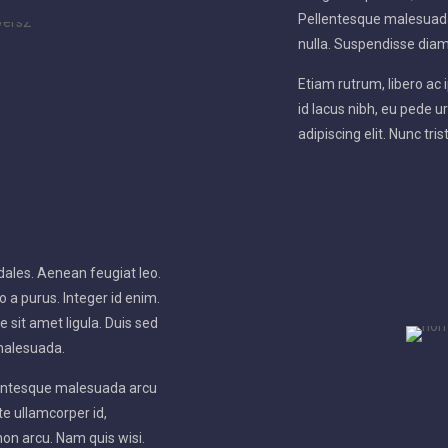
Pellentesque malesuada 
nulla. Suspendisse dia
Etiam rutrum, libero a
id lacus nibh, eu pede u
adipiscing elit. Nunc tri
ales. Aenean feugiat leo.
 a purus. Integer id enim.
 sit amet ligula. Duis sed
malesuada.
lentesque malesuada arcu
te ullamcorper id,
 non arcu. Nam quis wisi.