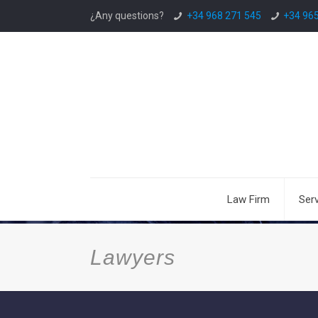
¿Any questions?
+34 968 271 545
+34 96
Law Firm
Ser
Lawyers