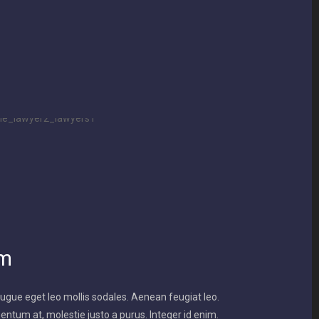
em
gue eget leo mollis sodales. Aenean feugiat leo.
entum at, molestie justo a purus. Integer id enim.